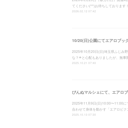
てください(^^)お待ちしております！
2026.02.12 07:42
10/20(日)公園にてエアロブッ
2025年10月20日(日)埼玉県ふ
な？☂️と心配もありましたが、無事
2025.10.21 07:40
びんぬマルシェにて、エアロブッ
2025年11月9日(日)10:00〜
合わせて身体を動かす「エアロビク
2025.10.13 07:30