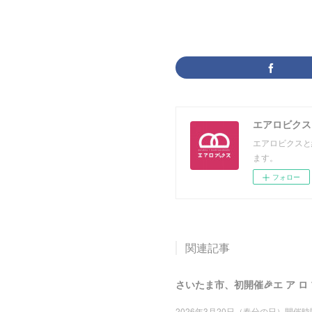
エアロビクス
エアロビクスと
ます。
フォロー
関連記事
さいたま市、初開催🎉エ ア ロ ブ
2026年3月20日（春分の日）開催