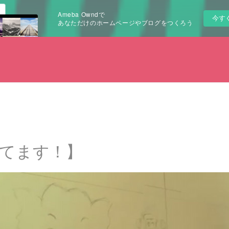
Ameba Owndで
今す
あなただけのホームページやブログをつくろう
てます！】