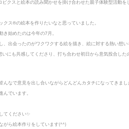
アロビクスと絵本の読み聞かせを掛け合わせた親子体験型活動を
ックス®︎の絵本を作りたいなと思っていました。
動き始めたのは今年の7月。
し、出会ったのがワクワクする絵を描き、絵に対する熱い想い
の想いにも共感してくださり、打ち合わせ初日から意気投合した
皆んなで意見を出し合いながらどんどんカタチになってきました
進んでいます。
してください✨
がら絵本作りをしています(^^)