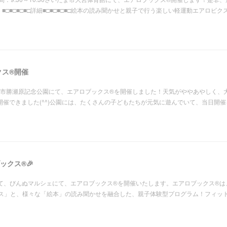
■□■□■□■□詳細■□■□■□■□絵本の読み聞かせと親子で行う楽しい軽運動エアロビク
クス®︎開催
じみ野市勝瀬原記念公園にて、エアロブックス®︎を開催しました！天気がややあやしく、
開催できました(^^)公園には、たくさんの子どもたちが元気に遊んでいて、当日開
クス®︎🎉
11:00にて、びんぬマルシェにて、エアロブックス®︎を開催いたします。エアロブックス®︎
ス」と、様々な「絵本」の読み聞かせを融合した、親子体験型プログラム！フィッ