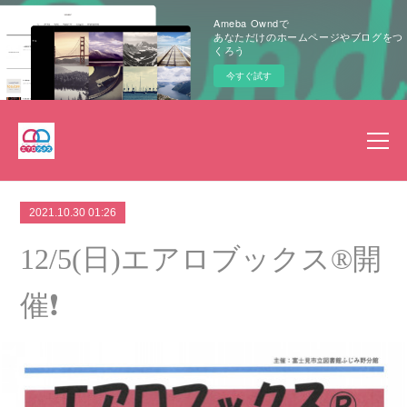
Ameba Owndで
あなただけのホームページやブログをつ
くろう
今すぐ試す
2021.10.30 01:26
12/5(日)エアロブックス®︎開
催❗️