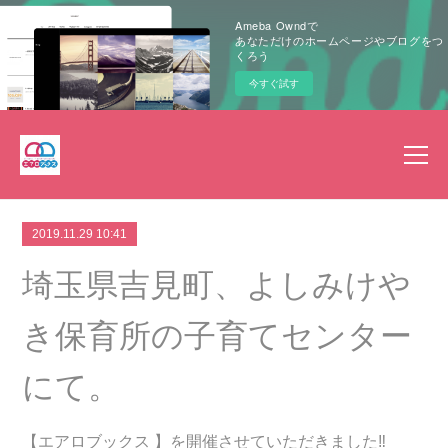
Ameba Owndで
あなただけのホームページやブログをつ
くろう
今すぐ試す
2019.11.29 10:41
埼玉県吉見町、よしみけや
き保育所の子育てセンター
にて。
【エアロブックス 】を開催させていただきました‼︎