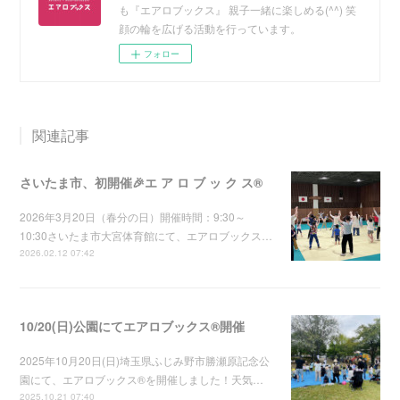
も『エアロブックス』 親子一緒に楽しめる(^^) 笑
顔の輪を広げる活動を行っています。
フォロー
関連記事
さいたま市、初開催🎉エ ア ロ ブ ッ ク ス®
2026年3月20日（春分の日）開催時間：9:30～
10:30さいたま市大宮体育館にて、エアロブックス…
2026.02.12 07:42
10/20(日)公園にてエアロブックス®︎開催
2025年10月20日(日)埼玉県ふじみ野市勝瀬原記念公
園にて、エアロブックス®︎を開催しました！天気…
2025.10.21 07:40